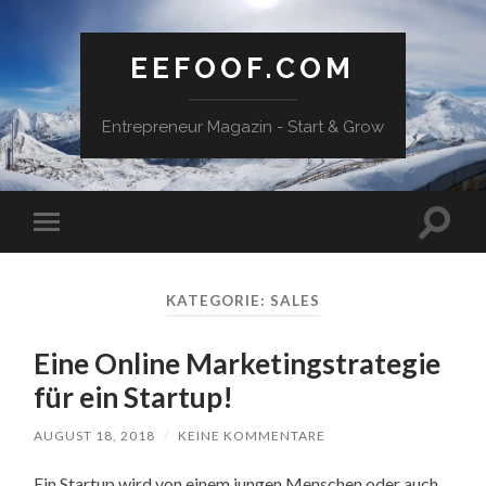
EEFOOF.COM
Entrepreneur Magazin - Start & Grow
Suchfe
Mobile-
ein-/a
Menü
ein-/ausblenden
KATEGORIE: SALES
Eine Online Marketingstrategie
für ein Startup!
AUGUST 18, 2018
/
KEINE KOMMENTARE
Ein Startup wird von einem jungen Menschen oder auch