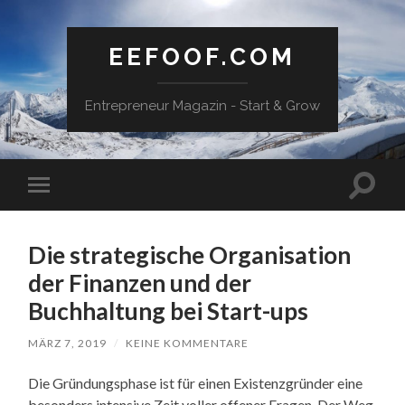
EEFOOF.COM
Entrepreneur Magazin - Start & Grow
Suchfe
Mobile-
ein-/a
Menü
ein-/ausblenden
Die strategische Organisation
der Finanzen und der
Buchhaltung bei Start-ups
MÄRZ 7, 2019
/
KEINE KOMMENTARE
Die Gründungsphase ist für einen Existenzgründer eine
besonders intensive Zeit voller offener Fragen. Der Weg