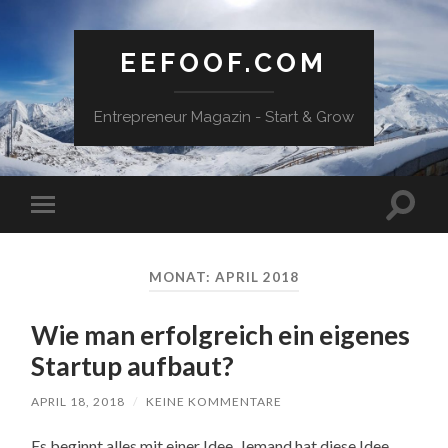
EEFOOF.COM
Entrepreneur Magazin - Start & Grow
Suchfe
Mobile-
ein-/a
Menü
ein-/ausblenden
MONAT: APRIL 2018
Wie man erfolgreich ein eigenes
Startup aufbaut?
APRIL 18, 2018
/
KEINE KOMMENTARE
Es beginnt alles mit einer Idee. Jemand hat diese Idee