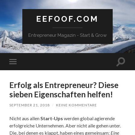
EEFOOF.COM
Entrepreneur Magazin - Start & Grow
Suchfe
Mobile-
ein-/a
Menü
ein-/ausblenden
Erfolg als Entrepreneur? Diese
sieben Eigenschaften helfen!
SEPTEMBER 21, 2018
/
KEINE KOMMENTARE
Nicht aus allen
Start-Ups
werden global agierende
erfolgreiche Unternehmen. Aber nicht alle gehen unter.
Die, bei denen es klappt, haben eines gemeinsam:
Eine