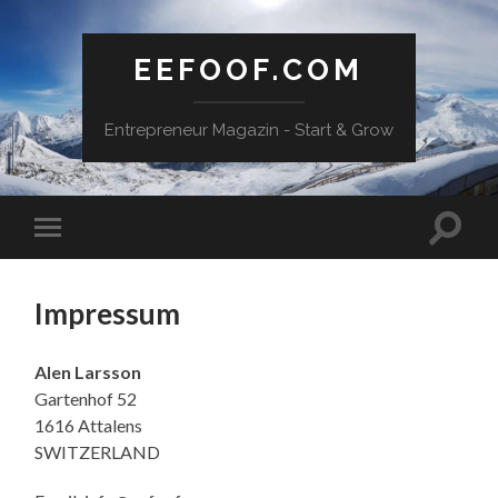
EEFOOF.COM
Entrepreneur Magazin - Start & Grow
Suchfe
Mobile-
ein-/a
Menü
ein-/ausblenden
Impressum
Alen Larsson
Gartenhof 52
1616 Attalens
SWITZERLAND